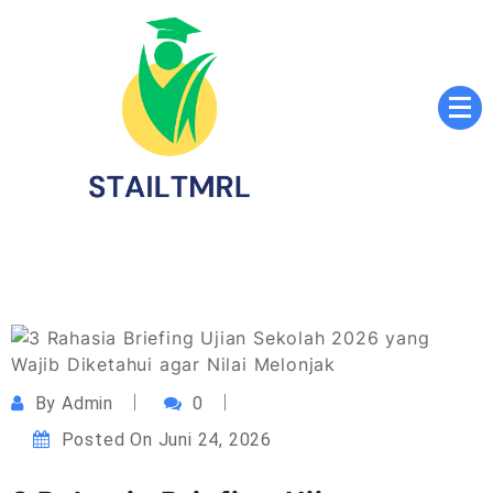
Skip
to
content
Sekolah Tinggi Agama Islam Luqmanul Hakim
STAILTMRL.ac.id
Tenggarong
By
Admin
0
Posted On
Juni 24, 2026