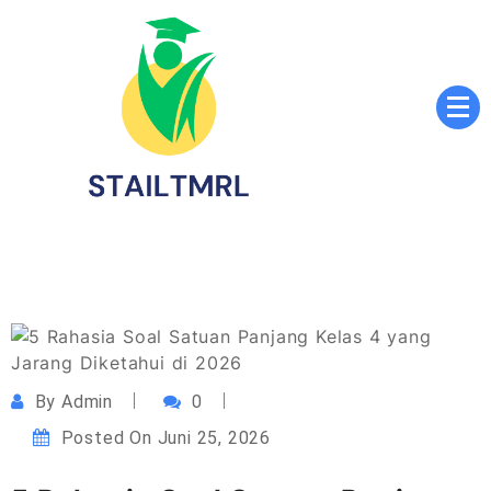
Skip
to
content
Sekolah Tinggi Agama Islam Luqmanul Hakim
STAILTMRL.ac.id
Tenggarong
By
Admin
0
Posted On
Juni 25, 2026