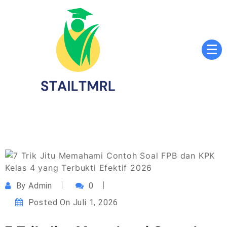
Skip
to
content
Sekolah Tinggi Agama Islam Luqmanul Hakim
STAILTMRL.ac.id
Tenggarong
By
Admin
0
Posted On
Juli 1, 2026