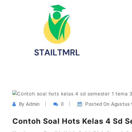
Skip
to
content
Sekolah Tinggi Agama Islam Luqmanul Hakim T
STAILTMRL.ac.id
By
Admin
0
Posted On
Agustus 
Contoh Soal Hots Kelas 4 Sd 