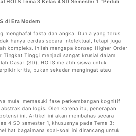
oal HOTS Tema 3 Kelas 4 SD Semester 1 "Peduli
S di Era Modern
ng menghafal fakta dan angka. Dunia yang terus
ak hanya cerdas secara intelektual, tetapi juga
ah kompleks. Inilah mengapa konsep Higher Order
r Tingkat Tinggi menjadi sangat krusial dalam
olah Dasar (SD). HOTS melatih siswa untuk
rpikir kritis, bukan sekadar mengingat atau
iswa mulai memasuki fase perkembangan kognitif
abstrak dan logis. Oleh karena itu, penerapan
otensi ini. Artikel ini akan membahas secara
as 4 SD semester 1, khususnya pada Tema 3:
melihat bagaimana soal-soal ini dirancang untuk