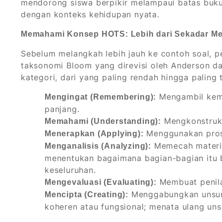
mendorong siswa berpikir melampaui batas buk
dengan konteks kehidupan nyata.
Memahami Konsep HOTS: Lebih dari Sekadar Me
Sebelum melangkah lebih jauh ke contoh soal, 
taksonomi Bloom yang direvisi oleh Anderson da
kategori, dari yang paling rendah hingga paling t
Mengambil kemb
Mengingat (Remembering):
panjang.
Mengkonstruksi
Memahami (Understanding):
Menggunakan prose
Menerapkan (Applying):
Memecah materi 
Menganalisis (Analyzing):
menentukan bagaimana bagian-bagian itu 
keseluruhan.
Membuat penilai
Mengevaluasi (Evaluating):
Menggabungkan unsur
Mencipta (Creating):
koheren atau fungsional; menata ulang unsu