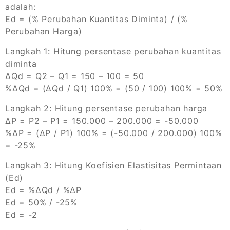
adalah:
Ed = (% Perubahan Kuantitas Diminta) / (%
Perubahan Harga)
Langkah 1: Hitung persentase perubahan kuantitas
diminta
ΔQd = Q2 – Q1 = 150 – 100 = 50
%ΔQd = (ΔQd / Q1)
100% = (50 / 100)
100% = 50%
Langkah 2: Hitung persentase perubahan harga
ΔP = P2 – P1 = 150.000 – 200.000 = -50.000
%ΔP = (ΔP / P1)
100% = (-50.000 / 200.000)
100%
= -25%
Langkah 3: Hitung Koefisien Elastisitas Permintaan
(Ed)
Ed = %ΔQd / %ΔP
Ed = 50% / -25%
Ed = -2