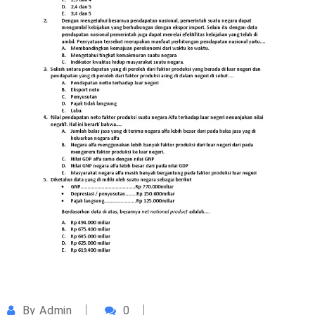
By
Admin
0