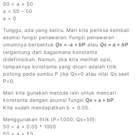
50 = a + 50
a = 50 – 50
a = 0
Tunggu, ada yang keliru. Mari kita periksa kembali
asumsi fungsi penawaran. Fungsi penawaran
umumnya berbentuk
atau
Qs = -a + bP
Qs = a + bP
tergantung dari bagaimana konstanta
didefinisikan. Namun, jika kita melihat opsi,
tampaknya konstanta yang dicari adalah titik
potong pada sumbu P jika Qs=0 atau nilai Qs saat
P=0.
Mari kita gunakan metode lain untuk mencari
konstanta dengan asumsi fungsi
.
Qs = a + bP
Kita sudah mendapatkan b = 0.05.
Menggunakan titik (P=1.000, Qs=50):
50 = a + 0.05 * 1000
50 = a + 50