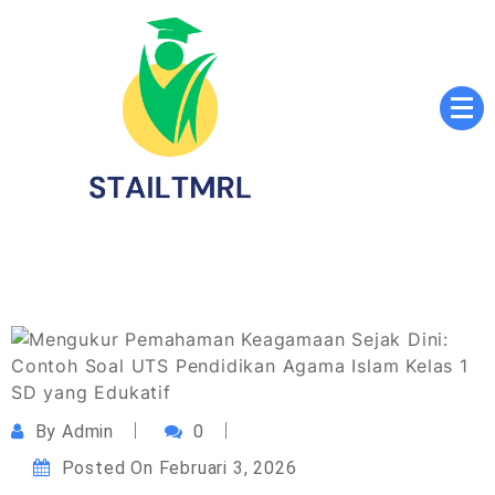
Skip
to
content
Sekolah Tinggi Agama Islam Luqmanul Hakim
STAILTMRL.ac.id
Tenggarong
By
Admin
0
Posted On
Februari 3, 2026