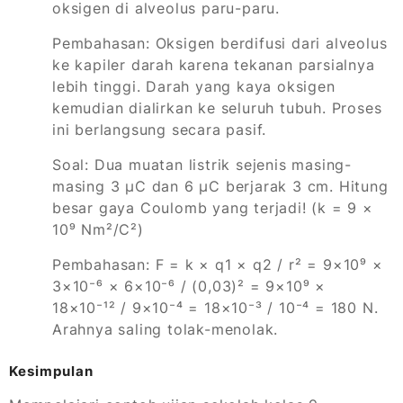
oksigen di alveolus paru-paru.
Pembahasan: Oksigen berdifusi dari alveolus
ke kapiler darah karena tekanan parsialnya
lebih tinggi. Darah yang kaya oksigen
kemudian dialirkan ke seluruh tubuh. Proses
ini berlangsung secara pasif.
Soal: Dua muatan listrik sejenis masing-
masing 3 μC dan 6 μC berjarak 3 cm. Hitung
besar gaya Coulomb yang terjadi! (k = 9 ×
10⁹ Nm²/C²)
Pembahasan: F = k × q1 × q2 / r² = 9×10⁹ ×
3×10⁻⁶ × 6×10⁻⁶ / (0,03)² = 9×10⁹ ×
18×10⁻¹² / 9×10⁻⁴ = 18×10⁻³ / 10⁻⁴ = 180 N.
Arahnya saling tolak-menolak.
Kesimpulan