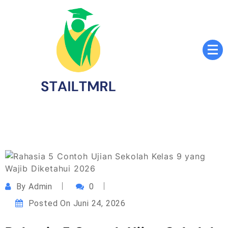
Skip
to
content
Sekolah Tinggi Agama Islam Luqmanul Hakim
STAILTMRL.ac.id
Tenggarong
By
Admin
0
Posted On
Juni 24, 2026