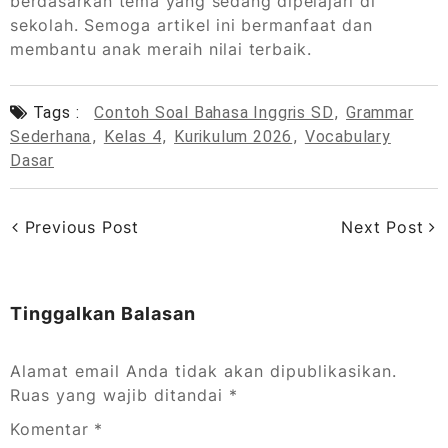
berdasarkan tema yang sedang dipelajari di
sekolah. Semoga artikel ini bermanfaat dan
membantu anak meraih nilai terbaik.
Tags :
Contoh Soal Bahasa Inggris SD
,
Grammar
Sederhana
,
Kelas 4
,
Kurikulum 2026
,
Vocabulary
Dasar
Previous Post
Next Post
Tinggalkan Balasan
Alamat email Anda tidak akan dipublikasikan.
Ruas yang wajib ditandai
*
Komentar
*