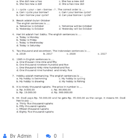
By
Admin
0