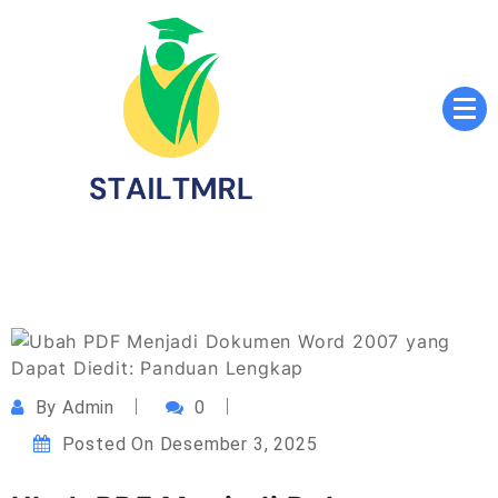
Skip
to
content
Sekolah Tinggi Agama Islam Luqmanul Hakim
STAILTMRL.ac.id
Tenggarong
By
Admin
0
Posted On
Desember 3, 2025