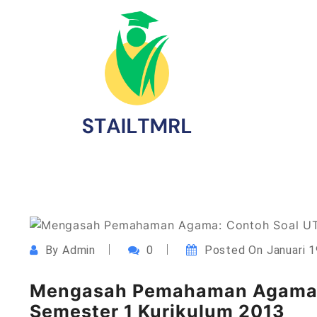
Skip
to
content
Sekolah Tinggi Agama Islam Luqmanul Hakim T
STAILTMRL.ac.id
By
Admin
0
Posted On
Januari 
Mengasah Pemahaman Agama: 
Semester 1 Kurikulum 2013