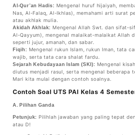
Mengenal huruf hijaiyah, memba
Al-Qur’an Hadis:
Nas, Al-Falaq, Al-Ikhlas), memahami arti surat 
atau akhlak mulia.
Mengenal Allah Swt. dan sifat-si
Akidah Akhlak:
Al-Qayyum), mengenal malaikat-malaikat Allah da
seperti jujur, amanah, dan sabar.
Mengenal rukun Islam, rukun Iman, tata ca
Fiqih:
wajib, serta tata cara shalat fardu.
Mengenal kisah
Sejarah Kebudayaan Islam (SKI):
diutus menjadi rasul, serta mengenal beberapa t
Mari kita mulai dengan contoh soalnya.
Contoh Soal UTS PAI Kelas 4 Semeste
A. Pilihan Ganda
Pilihlah jawaban yang paling tepat den
Petunjuk:
atau D!