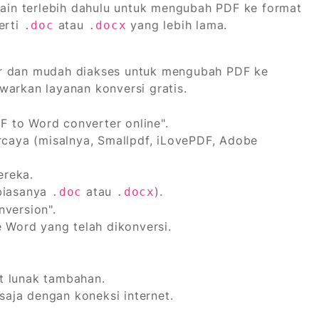
lain terlebih dahulu untuk mengubah PDF ke format
erti
atau
yang lebih lama.
.doc
.docx
ler dan mudah diakses untuk mengubah PDF ke
arkan layanan konversi gratis.
 to Word converter online".
ercaya (misalnya, Smallpdf, iLovePDF, Adobe
ereka.
(biasanya
atau
).
.doc
.docx
nversion".
e Word yang telah dikonversi.
t lunak tambahan.
aja dengan koneksi internet.