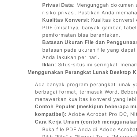
Mengunggah dokumen sen
Privasi Data:
risiko privasi. Pastikan Anda memaham
Kualitas konversi
Kualitas Konversi:
PDF (misalnya, banyak gambar, tabel,
pemformatan bisa berantakan.
Batasan Ukuran File dan Penggunaa
batasan pada ukuran file yang dapat
Anda lakukan per hari.
Situs-situs ini seringkali men
Iklan:
Menggunakan Perangkat Lunak Desktop Ko
Ada banyak program perangkat lunak y
berbagai format, termasuk Word. Bebera
menawarkan kualitas konversi yang lebi
Contoh Populer (meskipun beberapa mun
Adobe Acrobat Pro DC, Nit
kompatibel):
Cara Kerja Umum (contoh menggunakan
Buka file PDF Anda di Adobe Acroba
Pilih "File" > "Export To" > "Micros