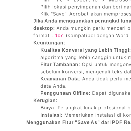
Pilih lokasi penyimpanan dan beri nam
Klik "Save". Acrobat akan memprose
Jika Anda menggunakan perangkat lunak 
Anda mungkin perlu mencari op
desktop:
format
(kompatibel dengan Word 
.doc
Keuntungan:
Kualitas Konversi yang Lebih Tinggi:
algoritma yang lebih canggih untuk 
Opsi untuk mengonve
Fitur Tambahan:
sebelum konversi, mengenali teks da
Anda tidak perlu me
Keamanan Data:
data Anda.
Dapat digunakan
Penggunaan Offline:
Kerugian:
Perangkat lunak profesional b
Biaya:
Memerlukan instalasi di ko
Instalasi:
Menggunakan Fitur "Save As" dari PDF Rea