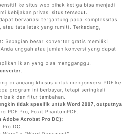
sitif ke situs web pihak ketiga bisa menjadi
i kebijakan privasi situs tersebut.
 dapat bervariasi tergantung pada kompleksitas
 atau tata letak yang rumit). Terkadang,
Sebagian besar konverter gratis memiliki
n:
 Anda unggah atau jumlah konversi yang dapat
ampilkan iklan yang bisa mengganggu.
nverter:
ang dirancang khusus untuk mengonversi PDF ke
pa program ini berbayar, tetapi seringkali
h baik dan fitur tambahan.
gkin tidak spesifik untuk Word 2007, outputnya
ro PDF Pro, Foxit PhantomPDF.
 Adobe Acrobat Pro DC):
t Pro DC.
oft Word" > "Word Document".