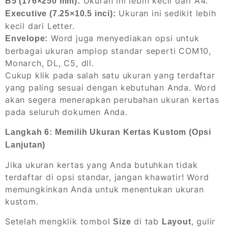
Ukuran ini lebih kecil dari A4.
B5 (176×250 mm):
Ukuran ini sedikit lebih
Executive (7.25×10.5 inci):
kecil dari Letter.
Word juga menyediakan opsi untuk
Envelope:
berbagai ukuran amplop standar seperti COM10,
Monarch, DL, C5, dll.
Cukup klik pada salah satu ukuran yang terdaftar
yang paling sesuai dengan kebutuhan Anda. Word
akan segera menerapkan perubahan ukuran kertas
pada seluruh dokumen Anda.
Langkah 6: Memilih Ukuran Kertas Kustom (Opsi
Lanjutan)
Jika ukuran kertas yang Anda butuhkan tidak
terdaftar di opsi standar, jangan khawatir! Word
memungkinkan Anda untuk menentukan ukuran
kustom.
Setelah mengklik tombol
di tab
, gulir
Size
Layout